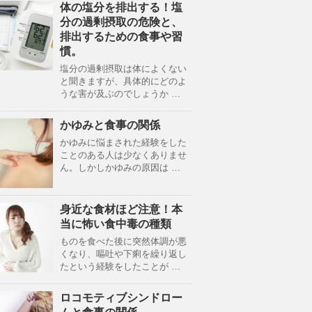
体の塩分を排出する！塩
分の過剰摂取の危険と、
排出するための食事や習
慣。
塩分の過剰摂取は体によくない
と聞きますが、具体的にどのよ
うな害が及ぶのでしょうか …
かゆみと食事の関係
かゆみに悩まされた経験をした
ことのある人は少なくありませ
ん。しかしかゆみの原因は …
身近な食材ほど注意！本
当に怖い食中毒の種類
ものを食べた後に突然体調が悪
くなり、嘔吐や下痢を繰り返し
たという経験をしたことが …
ロコモティブシンドロー