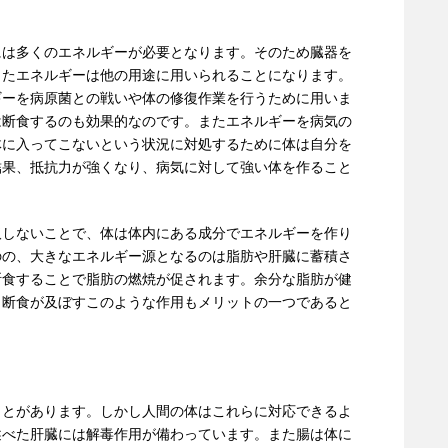
には多くのエネルギーが必要となります。そのため臓器を
ったエネルギーは他の用途に用いられることになります。
ギーを病原菌との戦いや体の修復作業を行うために用いま
は断食するのも効果的なのです。またエネルギーを病気の
体に入ってこないという状況に対処するために体は自分を
結果、抵抗力が強くなり、病気に対して強い体を作ること
取しないことで、体は体内にある成分でエネルギーを作り
のの、大きなエネルギー源となるのは脂肪や肝臓に蓄積さ
断食することで脂肪の燃焼が促されます。余分な脂肪が健
、断食が及ぼすこのような作用もメリットの一つであると
ことがあります。しかし人間の体はこれらに対応できるよ
述べた肝臓には解毒作用が備わっています。また腸は体に