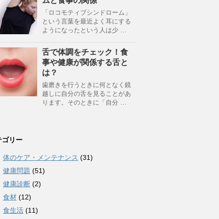
ムと食事の関係
「ロコモティブシンドローム」
という言葉を最近よく耳にする
ようになったという人は少 …
舌で体調をチェック！食
事や健康が関係する舌と
は？
歯磨きを行うときに何となく鏡
越しに自分の舌を見ることがあ
ります。そのときに「自分 …
テゴリー
体のケア・メンテナンス
(31)
健康問題
(51)
健康診断
(2)
食材
(12)
食生活
(11)