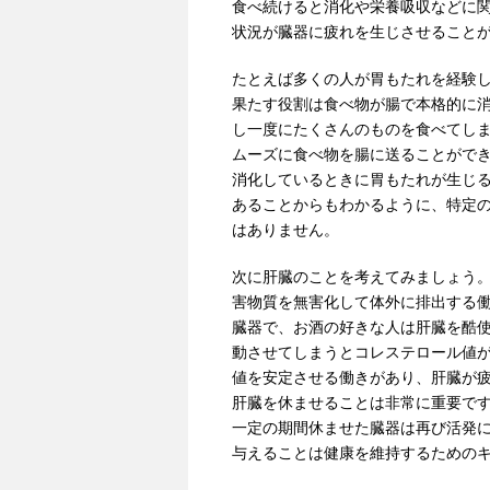
食べ続けると消化や栄養吸収などに
状況が臓器に疲れを生じさせること
たとえば多くの人が胃もたれを経験
果たす役割は食べ物が腸で本格的に
し一度にたくさんのものを食べてし
ムーズに食べ物を腸に送ることがで
消化しているときに胃もたれが生じ
あることからもわかるように、特定
はありません。
次に肝臓のことを考えてみましょう
害物質を無害化して体外に排出する
臓器で、お酒の好きな人は肝臓を酷
動させてしまうとコレステロール値
値を安定させる働きがあり、肝臓が
肝臓を休ませることは非常に重要で
一定の期間休ませた臓器は再び活発
与えることは健康を維持するための