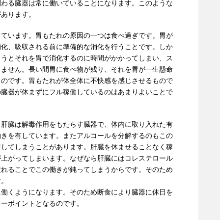
関わる臓器は常に働いていることになります。このような
があります。
しています。胃もたれの原因の一つは食べ過ぎです。胃が
消化、吸収される前に準備的な消化を行うことです。しか
まうとそれを胃で消化するのに時間がかかってしまい、ス
きません。長い間胃に食べ物が残り、それを胃が一生懸命
るのです。胃もたれが体全体に不快感を感じさせるもので
の臓器が休まずにフル稼働しているのはあまりよいことで
。肝臓は解毒作用をもたらす臓器で、体内に取り入れた有
働きを有しています。またアルコールを分解するのもこの
使してしまうことがあります。肝臓を休ませることなく稼
が上がってしまいます。なぜなら肝臓にはコレステロール
疲れることでこの働きが鈍ってしまうからです。そのため
す。
に働くようになります。そのため断食により臓器に休日を
キーポイントとなるのです。