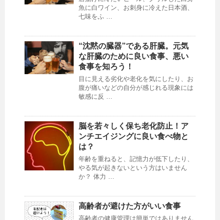
魚に白ワイン、お刺身に冷えた日本酒、
七味をふ …
“沈黙の臓器”である肝臓。元気
な肝臓のために良い食事、悪い
食事を知ろう！
目に見える劣化や老化を気にしたり、お
腹が痛いなどの自分が感じれる現象には
敏感に反 …
脳を若々しく保ち老化防止！ア
ンチエイジングに良い食べ物と
は？
年齢を重ねると、記憶力が低下したり、
やる気が起きないという方はいません
か？ 体力 …
高齢者が避けた方がいい食事
高齢者の健康管理は簡単ではありません