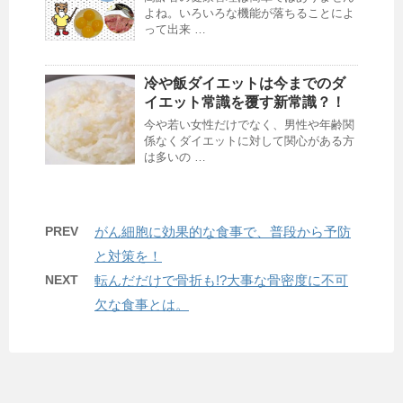
よね。いろいろな機能が落ちることによ
って出来 …
冷や飯ダイエットは今までのダ
イエット常識を覆す新常識？！
今や若い女性だけでなく、男性や年齢関
係なくダイエットに対して関心がある方
は多いの …
PREV
がん細胞に効果的な食事で、普段から予防
と対策を！
NEXT
転んだだけで骨折も!?大事な骨密度に不可
欠な食事とは。