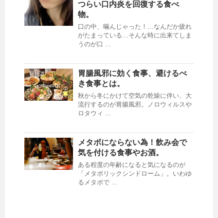
つらい口内炎を回復する食べ
物。
口の中、噛んじゃった！…なんだか疲れ
がたまっている…そんな時に出来てしま
うのが口 …
胃腸風邪に効く食事、避けるべ
き食事とは。
秋から冬にかけて空気の乾燥に伴い、大
流行するのが胃腸風邪。ノロウィルスや
ロタウィ …
メタボにならない為！飲み会で
気を付ける食事やお酒。
ある程度の年齢になると気になるのが
「メタボリックシンドローム」。いわゆ
るメタボで …