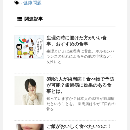
-
健康問題
関連記事
生理の時に避けた方がいい食
事、おすすめの食事
生理といえば生理痛に貧血、ホルモンバ
ランスの乱れによるその他の症状など、
女性にと …
8割の人が歯周病！食べ物で予防
が可能？歯周病に効果のある食
事とは。
知っていますか？日本人の80％が歯周病
だということを。 歯周病はやがて口内の
骨を …
ご飯がおいしく食べたいのに！