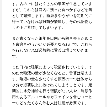
す。舌の上にはたくさんの細菌が生息していま
すが、これらは口内に残った食べかすなどを餌
として繁殖します。歯磨きやうがいを定期的に
行っていなければ雑菌が繁殖し、その代謝物も
舌の上に蓄積してしまいます。
また古くなった細胞を口内から除き去るために
も歯磨きやうがいが必要となるわけで、これら
を行わなければ必然的に舌苔は増えていきま
す。
また口内は唾液によって殺菌されています。そ
のため唾液の量が少なくなると、舌苔は増えま
す。唾液の量を少なくする原因の一つは体から
水分が必要以上に抜け出てしまうことです。定
期的に水分補給を行う習慣がない人や、利尿作
用のあるアルコールやカフェインを含むコーヒ
ーなどをたくさん飲む人は注意が必要です。