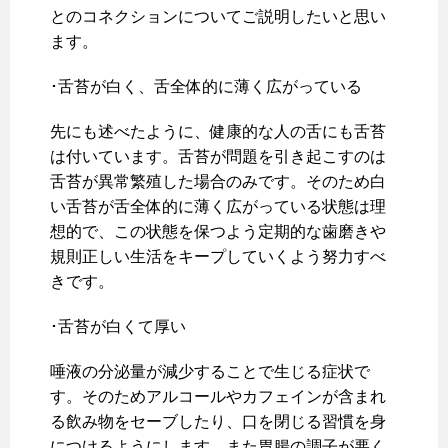
とのコネクションについてご説明したいと思い
ます。
･舌苔が白く、舌全体的に薄く広がっている
先にも述べたように、健康的な人の舌にも舌苔
は付いています。舌苔が問題を引き起こすのは
舌苔が異常繁殖した場合のみです。そのため白
い舌苔が舌全体的に薄く広がっている状態は理
想的で、この状態を保つよう定期的な歯磨きや
規則正しい生活をキープしていくよう努力すべ
きです。
･舌苔が白くて厚い
唾液の分泌量が減少することで生じる症状で
す。そのためアルコールやカフェインが含まれ
る飲み物をセーブしたり、口を閉じる習慣を身
につけるようにします。また胃腸の調子が悪く