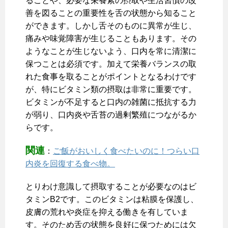
ることや、必要な栄養素の摂取や生活習慣の改
善を図ることの重要性を舌の状態から知ること
ができます。しかし舌そのものに異常が生じ、
痛みや味覚障害が生じることもあります。その
ようなことが生じないよう、口内を常に清潔に
保つことは必須です。加えて栄養バランスの取
れた食事を取ることがポイントとなるわけです
が、特にビタミン類の摂取は非常に重要です。
ビタミンが不足すると口内の雑菌に抵抗する力
が弱り、口内炎や舌苔の過剰繁殖につながるか
らです。
関連
：
ご飯がおいしく食べたいのに！つらい口
内炎を回復する食べ物。
とりわけ意識して摂取することが必要なのはビ
タミンB2です。このビタミンは粘膜を保護し、
皮膚の荒れや炎症を抑える働きを有していま
す。そのため舌の状態を良好に保つためには欠