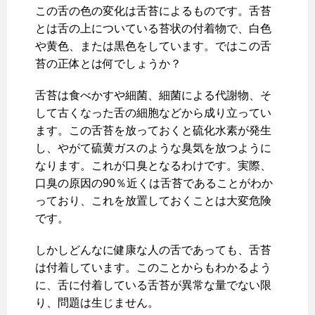
この舌の色の変化は舌苔によるものです。舌苔
とは舌の上についている苔状の付着物で、白色
や黄色、または黒色をしています。ではこの舌
苔の正体とは何でしょうか？
舌苔は食べかすや細菌、細菌による代謝物、そ
して古くなった舌の細胞などから成り立ってい
ます。この舌苔を放っておくと硫化水素が発生
し、やがて硫黄ガスのような臭気を放つように
なります。これが口臭となるわけです。実際、
口臭の原因の90％近くは舌苔であることがわか
っており、これを放置しておくことは大変危険
です。
しかしどんなに健康な人の舌であっても、舌苔
は付着しています。このことからもわかるよう
に、舌に付着している舌苔が異常な量でない限
り、問題は生じません。