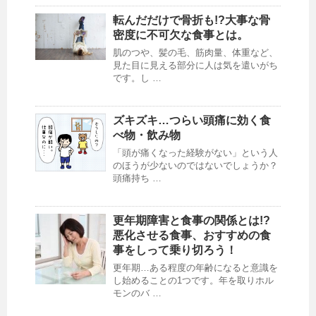
転んだだけで骨折も!?大事な骨
密度に不可欠な食事とは。
肌のつや、髪の毛、筋肉量、体重など、
見た目に見える部分に人は気を遣いがち
です。し …
ズキズキ…つらい頭痛に効く食
べ物・飲み物
「頭が痛くなった経験がない」という人
のほうが少ないのではないでしょうか？
頭痛持ち …
更年期障害と食事の関係とは!?
悪化させる食事、おすすめの食
事をしって乗り切ろう！
更年期…ある程度の年齢になると意識を
し始めることの1つです。年を取りホル
モンのバ …