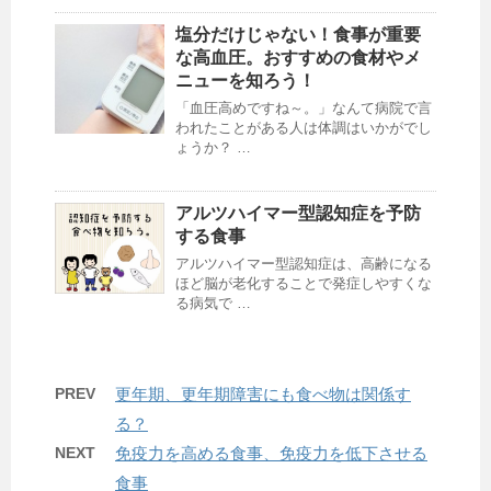
塩分だけじゃない！食事が重要
な高血圧。おすすめの食材やメ
ニューを知ろう！
「血圧高めですね～。」なんて病院で言
われたことがある人は体調はいかがでし
ょうか？ …
アルツハイマー型認知症を予防
する食事
アルツハイマー型認知症は、高齢になる
ほど脳が老化することで発症しやすくな
る病気で …
PREV
更年期、更年期障害にも食べ物は関係す
る？
NEXT
免疫力を高める食事、免疫力を低下させる
食事