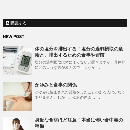
購読する
NEW POST
体の塩分を排出する！塩分の過剰摂取の危
険と、排出するための食事や習慣。
塩分の過剰摂取は体によくないと聞きますが、具体的
にどのような害が及ぶのでしょうか …
かゆみと食事の関係
かゆみに悩まされた経験をしたことのある人は少なく
ありません。しかしかゆみの原因は …
身近な食材ほど注意！本当に怖い食中毒の
種類